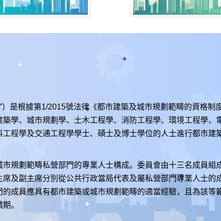
”）是根據第1/2015號法律《都市建築及城市規劃範疇的資格
建築學、城市規劃學、土木工程學、消防工程學、環境工程學、
料工程學及交通工程學學士、碩士及博士學位的人士進行都市建
城市規劃範疇私營部門的專業人士構成。委員會由十三名成員組
主席及副主席分別從公共行政當局代表及屬私營部門專業人士的
門的成員應具有都市建築或城市規劃範疇的適當經驗，且為該等
續期。