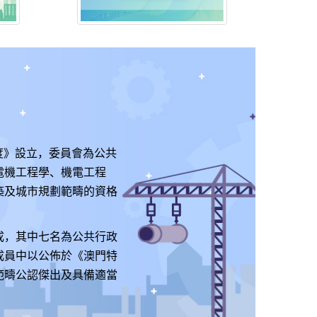
制度》設立，委員會為公共
電機工程學、機電工程
築及城市規劃範疇的資格
成，其中七名為公共行政
成員中以公佈於《澳門特
範疇公認傑出及具備適當