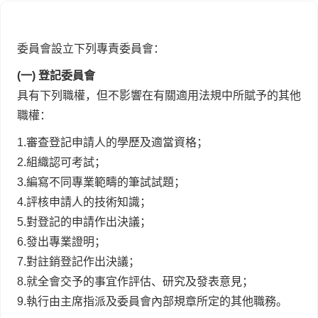
委員會設立下列專責委員會：
(一) 登記委員會
具有下列職權，但不影響在有關適用法規中所賦予的其他
職權：
1.
審查登記申請人的學歷及適當資格；
2.
組織認可考試；
3.
編寫不同專業範疇的筆試試題；
4.
評核申請人的技術知識；
5.
對登記的申請作出決議；
6.
發出專業證明；
7.
對註銷登記作出決議；
8.
就全會交予的事宜作評估、研究及發表意見；
9.
執行由主席指派及委員會內部規章所定的其他職務。