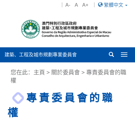
｜
A-
A
A+
｜
繁體中文
建築、工程及城市規劃專業委員會
Togg
navig
您在此：
主頁
>
關於委員會
> 專責委員會的職
權
專責委員會的職
權