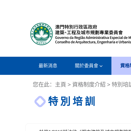
最新消息
關於委員會
資格
您在此：
主頁
>
資格制度介紹
> 特別培
特別培訓