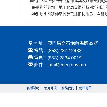
»
於第1/2015號法律《都市建築及城市規
冊續期前參加土地工務局舉辦的特別培訓活
»
特別培訓可延伸至其餘已註冊技術員，有關
地址：澳門馬交石炮台馬路33號
電話：(853) 2872 2488
傳真：(853) 2834 0019
郵件：
info@caeu.gov.mo
私隱聲明
使用條款
聯絡我們
網站地圖