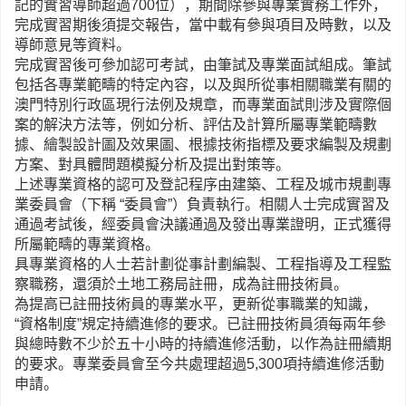
記的實習導師超過700位），期間除參與專業實務工作外，
完成實習期後須提交報告，當中載有參與項目及時數，以及
導師意見等資料。
完成實習後可參加認可考試，由筆試及專業面試組成。筆試
包括各專業範疇的特定內容，以及與所從事相關職業有關的
澳門特別行政區現行法例及規章，而專業面試則涉及實際個
案的解決方法等，例如分析、評估及計算所屬專業範疇數
據、繪製設計圖及效果圖、根據技術指標及要求編製及規劃
方案、對具體問題模擬分析及提出對策等。
上述專業資格的認可及登記程序由建築、工程及城市規劃專
業委員會（下稱 “委員會”）負責執行。相關人士完成實習及
通過考試後，經委員會決議通過及發出專業證明，正式獲得
所屬範疇的專業資格。
具專業資格的人士若計劃從事計劃編製、工程指導及工程監
察職務，還須於土地工務局註冊，成為註冊技術員。
為提高已註冊技術員的專業水平，更新從事職業的知識，
“資格制度”規定持續進修的要求。已註冊技術員須每兩年參
與總時數不少於五十小時的持續進修活動，以作為註冊續期
的要求。專業委員會至今共處理超過5,300項持續進修活動
申請。