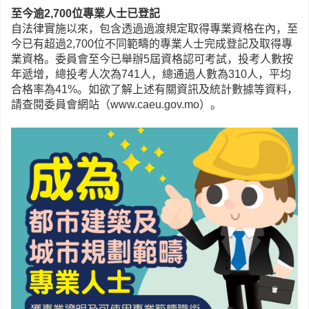
至今逾2,700
位專業人士已登記
自法律實施以來，包含透過過渡規定取得專業資格在內，至
今已有超過2,700位不同範疇的專業人士完成登記及取得專
業資格。委員會至今已舉辦5屆資格認可考試，投考人數按
年遞增，總投考人次為741人，總通過人數為310人，平均
合格率為41%。如欲了解上述有關資訊及統計數據等資料，
請查閱委員會網站（www.caeu.gov.mo）。